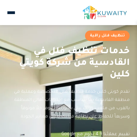
تنظيف فلل راقية
خدمات تنظيف فلل في
القادسية من شركة كويتي
كلين
تقدم كويتي كلين خدمة تنظيف فلل متخصصة وعملية في
منطقة القادسية بما يتناسب مع احتياجات أهالي المنطقة.
بالقرب من ملعب كويت سي سبورتس، نوفر حلاً موثوقاً
وسريعاً للحفاظ على نظافة فيلتك بأعلى معايير الجودة.
تقييم عملائنا 4.9 نجوم مع Google