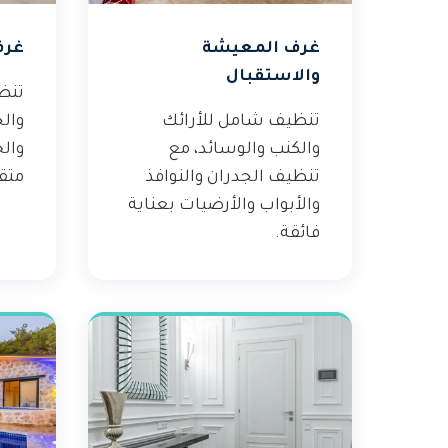
غرف المعيشة
غرف
والاستقبال
تنظ
تنظيف شامل للأرائك
والج
والكنب والوسائد، مع
والخ
تنظيف الجدران والنوافذ
متق
والأبواب والأرضيات بعناية
فائقة.