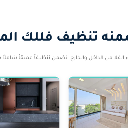
منه تنظيف فللك الم
لفلا من الداخل والخارج. نضمن تنظيفاً عميقاً شاملاً يت