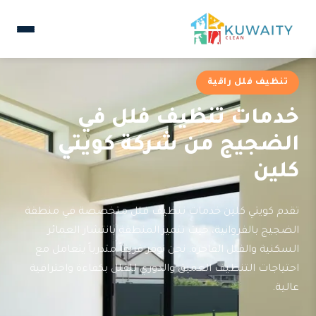
تنظيف فلل راقية
خدمات تنظيف فلل في
الضجيج من شركة كويتي
كلين
تقدم كويتي كلين خدمات تنظيف فلل متخصصة في منطقة
الضجيج بالفروانية، حيث تتميز المنطقة بانتشار العمائر
السكنية والفلل الفاخرة. نحن نوفر فريقاً متدرباً يتعامل مع
احتياجات التنظيف العميق والدوري للفلل بكفاءة واحترافية
عالية.