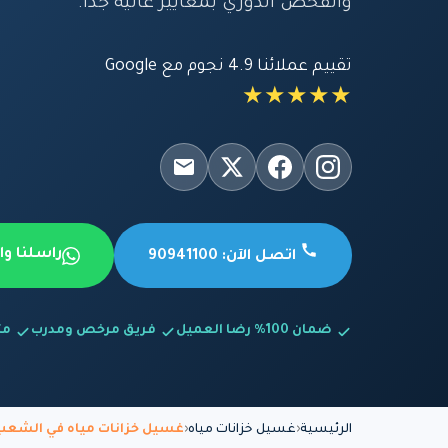
والفحص الدوري بمعايير عالية جداً.
تقييم عملائنا 4.9 نجوم مع Google
★★★★★
راسلنا و
اتصل الآن: 90941100
ضمان 100% رضا العميل
فريق مرخص ومدرب
متاح
الرئيسية
غسيل خزانات مياه
غسيل خزانات مياه في الشعب