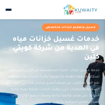
غسيل وتعقيم خزانات متخصص
خدمات غسيل خزانات مياه
في الهدية من شركة كويتي
كلين
خدمة غسيل خزانات المياه المتخصصة من كويتي كلين توفر
لسكان منطقة الهدية حلاً موثوقاً وآمناً لضمان نقاء مياههم.
تقع الهدية بالقرب من مدينة أحمدي وتضم عدداً من المشاريع
السكنية والعمارات التي تتطلب خدمات صيانة دورية عالية
الجودة. نحن نقدم تنظيفاً شاملاً وفعالاً لجميع أنواع خزانات
المياه بمعايير احترافية عالية.