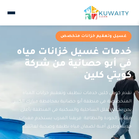
غسيل وتعقيم خزانات متخصص
خدمات غسيل خزانات مياه
في أبو حصانية من شركة
كويتي كلين
تقدم كويتي كلين خدمات تنظيف وتعقيم خزانات المياه
المتخصصة في منطقة أبو حصانية بمحافظة مبارك الكبير.
نحن نخدم الفلل الساحلية والسكنية في المنطقة بأعلى
معايير الجودة والنظافة. فريقنا المدرب يستخدم معدات
حديثة وطرق آمنة لضمان مياه نظيفة وصحية لعائلتك.