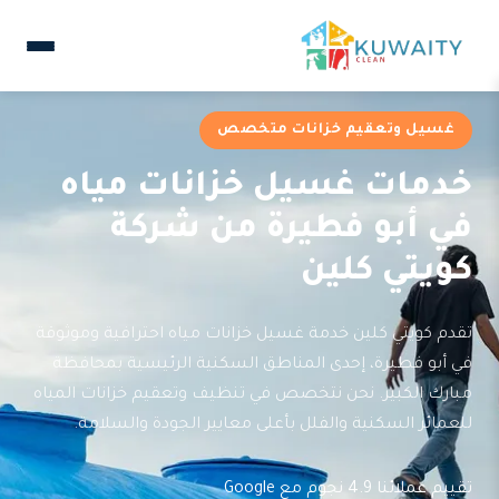
غسيل وتعقيم خزانات متخصص
خدمات غسيل خزانات مياه
في أبو فطيرة من شركة
كويتي كلين
تقدم كويتي كلين خدمة غسيل خزانات مياه احترافية وموثوقة
في أبو فطيرة، إحدى المناطق السكنية الرئيسية بمحافظة
مبارك الكبير. نحن نتخصص في تنظيف وتعقيم خزانات المياه
للعمائر السكنية والفلل بأعلى معايير الجودة والسلامة.
تقييم عملائنا 4.9 نجوم مع Google