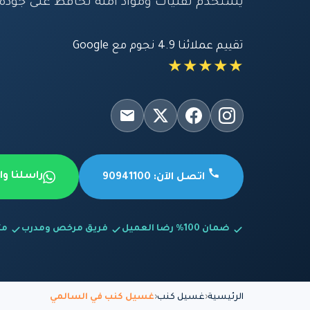
يستخدم تقنيات وموادّ آمنة تحافظ على جودة 
تقييم عملائنا 4.9 نجوم مع Google
★★★★★
راسلنا و
اتصل الآن: 90941100
ضمان 100% رضا العميل
فريق مرخص ومدرب
متاح
الرئيسية
غسيل كنب
غسيل كنب في السالمي