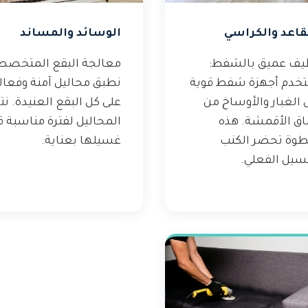
قاعد والكراسي
الوسائد والمساند
يف عميق بالشفط:
معالجة البقع المتخصص
خدم أجهزة شفط قوية
نطبق محاليل آمنة وفعال
 الغبار والأوساخ من
على كل البقع العنيدة. نت
اق الأقمشة. هذه
المحاليل لفترة مناسبة ق
طوة تحضر الكنب
غسيلها بعناية.
سيل الفعلي.