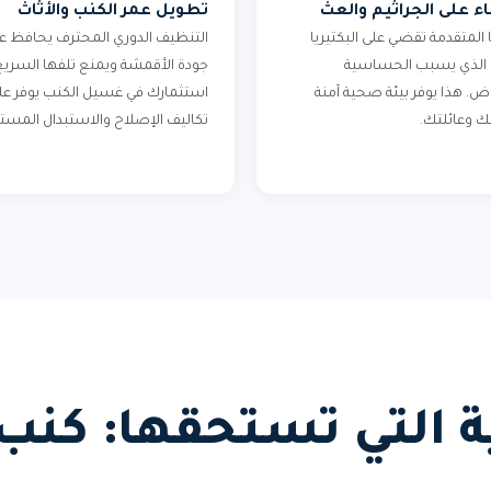
ء على الجراثيم والعث
تطويل عمر الكنب والأثاث
ا المتقدمة تقضي على البكتيريا
التنظيف الدوري المحترف يحافظ ع
 الذي يسبب الحساسية
جودة الأقمشة ويمنع تلفها السريع
اض. هذا يوفر بيئة صحية آمنة
استثمارك في غسيل الكنب يوفر ع
ك وعائلتك.
تكاليف الإصلاح والاستبدال المستق
ئية التي تستحقها: ك