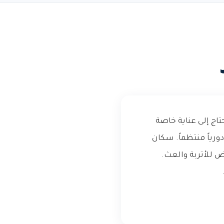
اج إلى عناية خاصة
ورياً منتظماً. سكان
ض للأتربة والعث.