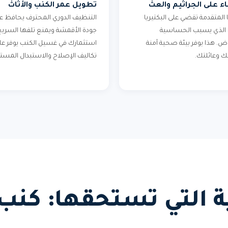
ء على الجراثيم والعث
تطويل عمر الكنب والأثاث
ا المتقدمة تقضي على البكتيريا
التنظيف الدوري المحترف يحافظ ع
 الذي يسبب الحساسية
جودة الأقمشة ويمنع تلفها السريع
اض. هذا يوفر بيئة صحية آمنة
استثمارك في غسيل الكنب يوفر ع
ك وعائلتك.
تكاليف الإصلاح والاستبدال المستق
ئية التي تستحقها: ك