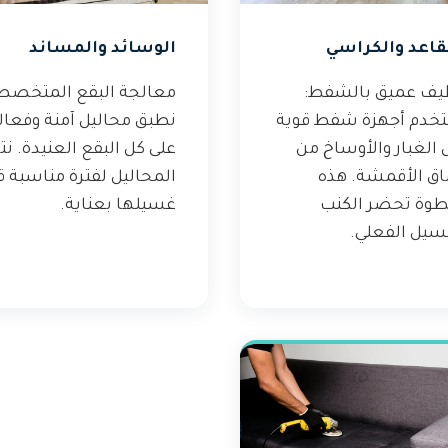
قاعد والكراسي
الوسائد والمساند
يف عميق بالشفط:
معالجة البقع المتخصص
خدم أجهزة شفط قوية
نطبق محاليل آمنة وفعال
 الغبار والأوساخ من
على كل البقع العنيدة. نت
اق الأقمشة. هذه
المحاليل لفترة مناسبة ق
طوة تحضر الكنب
غسيلها بعناية.
سيل الفعلي.