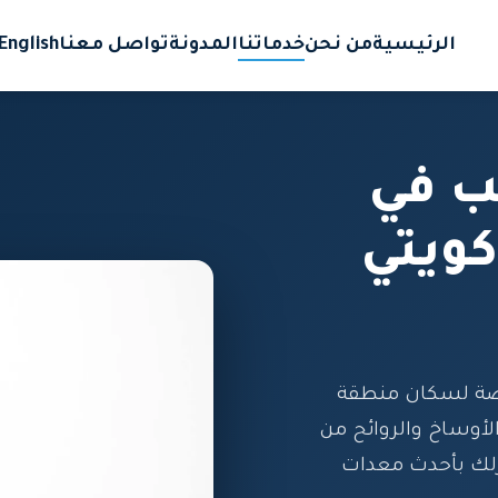
الرئيسية
من نحن
خدماتنا
المدونة
تواصل معنا
English
ب في
ويتي
صة لسكان منطقة
الأوساخ والروائح من
زلك بأحدث معدات