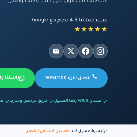
التنظيف للحصول على كنب نظيف وصحي.
تقييم عملائنا 4.9 نجوم مع Google
★★★★★
راسلنا و
اتصل الآن: 90941100
ضمان 100% رضا العميل
فريق مرخص ومدرب
متاح
الرئيسية
غسيل كنب
غسيل كنب في القصر