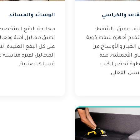
قاعد والكراسي
الوسائد والمساند
يف عميق بالشفط:
معالجة البقع المتخصص
خدم أجهزة شفط قوية
نطبق محاليل آمنة وفعال
 الغبار والأوساخ من
على كل البقع العنيدة. نت
اق الأقمشة. هذه
المحاليل لفترة مناسبة ق
طوة تحضر الكنب
غسيلها بعناية.
سيل الفعلي.