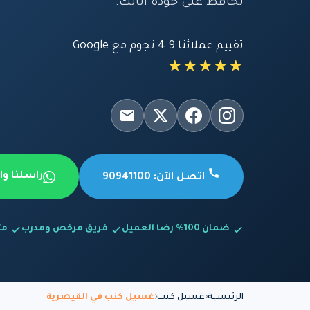
تحافظ على جودة أثاثك.
تقييم عملائنا 4.9 نجوم مع Google
★★★★★
راسلنا و
اتصل الآن: 90941100
ضمان 100% رضا العميل
فريق مرخص ومدرب
متاح
الرئيسية
غسيل كنب
غسيل كنب في القيصرية