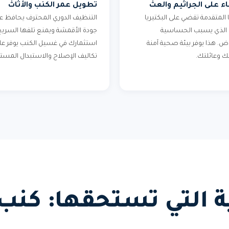
ء على الجراثيم والعث
تطويل عمر الكنب والأثاث
ا المتقدمة تقضي على البكتيريا
التنظيف الدوري المحترف يحافظ ع
 الذي يسبب الحساسية
جودة الأقمشة ويمنع تلفها السريع
اض. هذا يوفر بيئة صحية آمنة
استثمارك في غسيل الكنب يوفر ع
ك وعائلتك.
تكاليف الإصلاح والاستبدال المستق
ئية التي تستحقها: ك