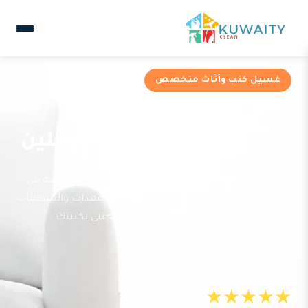
غسيل كنب وأثاث متخصص
خدمات غسيل كنب في
النعيم من شركة كويتي كلين
تقدم كويتي كلين خدمة غسيل كنب متخصصة وموثوقة في
منطقة النعيم بالجهراء. نستخدم أحدث المعدات والمنظفات
الآمنة للعائلات الكويتية. فريقنا المدرب يعتني بكنبتك
باحترافية عالية وسرعة في الخدمة.
تقييم عملائنا 4.9 نجوم مع Google
★★★★★