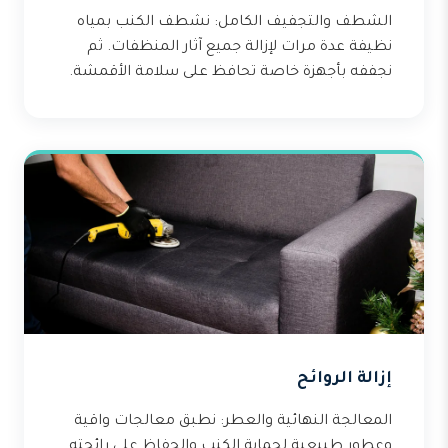
الشطف والتجفيف الكامل: نشطف الكنب بمياه
نظيفة عدة مرات لإزالة جميع آثار المنظفات. ثم
نجففه بأجهزة خاصة تحافظ على سلامة الأقمشة.
إزالة الروائح
المعالجة النهائية والعطر: نطبق معالجات واقية
وعطور طبيعية لحماية الكنب والحفاظ على رائحته