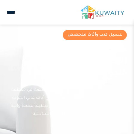
غسيل كنب وأثاث متخصص
خدمات غسيل كنب في
الخيران من شركة كويتي
كلين
تقدم كويتي كلين خدمات غسيل كنب متخصصة في منطقة
الخيران بالأحمدي، حيث يعتمد السكان على أثاث عالي الجودة
في منازلهم والمنتجعات السياحية. نوفر تنظيفاً عميقاً وآمناً
يحافظ على جودة أثاثك في بيئة الخيران الساحلية.
تقييم عملائنا 4.9 نجوم مع Google