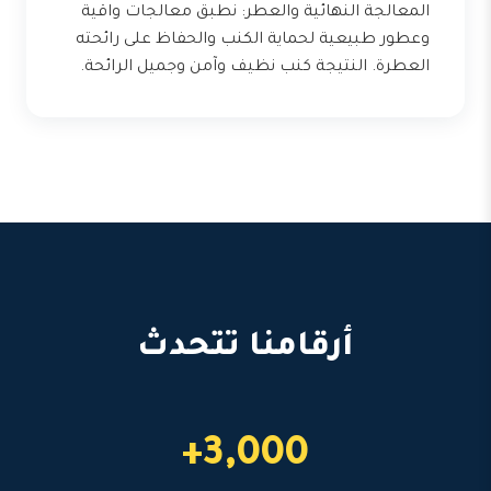
المعالجة النهائية والعطر: نطبق معالجات واقية
وعطور طبيعية لحماية الكنب والحفاظ على رائحته
العطرة. النتيجة كنب نظيف وآمن وجميل الرائحة.
أرقامنا تتحدث
3,000+