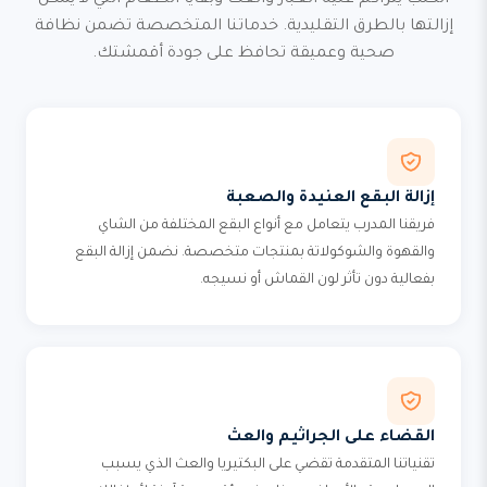
الكنب يتراكم عليه الغبار والعث وبقايا الطعام التي لا يمكن
إزالتها بالطرق التقليدية. خدماتنا المتخصصة تضمن نظافة
صحية وعميقة تحافظ على جودة أقمشتك.
إزالة البقع العنيدة والصعبة
فريقنا المدرب يتعامل مع أنواع البقع المختلفة من الشاي
والقهوة والشوكولاتة بمنتجات متخصصة. نضمن إزالة البقع
بفعالية دون تأثر لون القماش أو نسيجه.
القضاء على الجراثيم والعث
تقنياتنا المتقدمة تقضي على البكتيريا والعث الذي يسبب