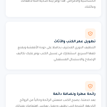
الحساسية والأمراض. هذا يوفر بيئة صحية آمنة لأطفالك
وعائلتك.
تطويل عمر الكنب والأثاث
التنظيف الدوري المحترف يحافظ على جودة الأقمشة ويمنع
تلفها السريع. استثمارك في غسيل الكنب يوفر عليك تكاليف
الإصلاح والاستبدال المستقبلي.
رائحة عطرة ونضافة دائمة
بعد خدمتنا، يصبح الكنب منعش الرائحة وخالياً من الروائح
الكريهة. النتيجة كنب نظيف وجميل يعكس اهتمامك بمنزلك.