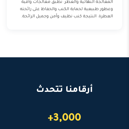
المعالجة النهائية والعطر: نطبق معالجات واقية
وعطور طبيعية لحماية الكنب والحفاظ على رائحته
العطرة. النتيجة كنب نظيف وآمن وجميل الرائحة.
أرقامنا تتحدث
3,000+