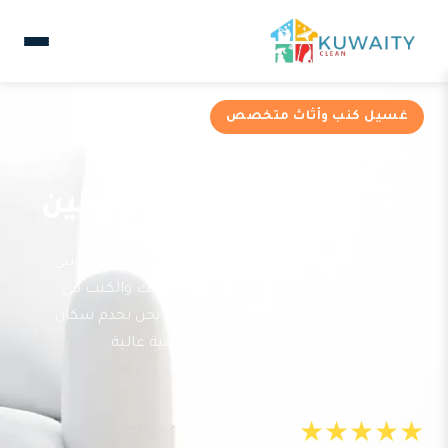
غسيل كنب وأثاث متخصص
خدمات غسيل كنب في
كيفان من شركة كويتي كلين
هل تبحث عن خدمة غسيل كنب موثوقة في كيفان؟ كويتي
كلين توفر خدمات تنظيف متخصصة للأرائك والكنب في
المنطقة باستخدام تقنيات حديثة وآمنة. نحن نخدم سكان
كيفان والمناطق المحيطة بخبرة واحترافية عالية.
تقييم عملائنا 4.9 نجوم مع Google
★★★★★