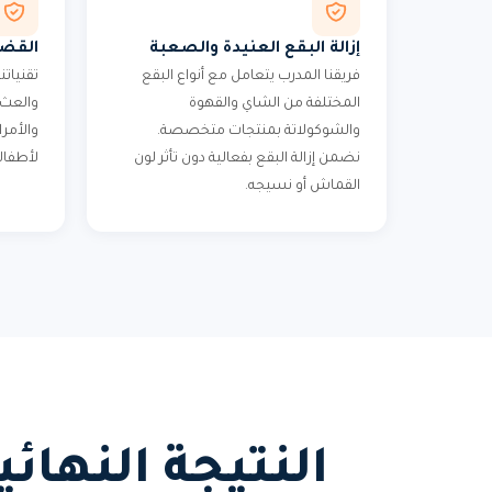
إزالة البقع العنيدة والصعبة
القضا
فريقنا المدرب يتعامل مع أنواع البقع
تقنياتن
المختلفة من الشاي والقهوة
والعث
والشوكولاتة بمنتجات متخصصة.
والأمر
نضمن إزالة البقع بفعالية دون تأثر لون
لأطفال
القماش أو نسيجه.
النتيجة النها