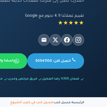
المدرب يصل إلى منزلك بمعدات حديثة لضما
تقييم عملائنا 4.9 نجوم مع Google
★★★★★
راسلنا و
اتصل الآن: 90941100
ضمان 100% رضا العميل
فريق مرخص ومدرب
متاح
الرئيسية
غسيل كنب
غسيل كنب في جليب الشيوخ