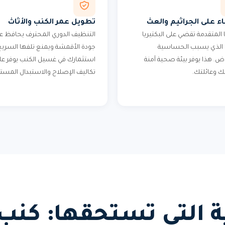
ء على الجراثيم والعث
تطويل عمر الكنب والأثاث
ا المتقدمة تقضي على البكتيريا
التنظيف الدوري المحترف يحافظ ع
 الذي يسبب الحساسية
جودة الأقمشة ويمنع تلفها السريع
اض. هذا يوفر بيئة صحية آمنة
استثمارك في غسيل الكنب يوفر ع
ك وعائلتك.
تكاليف الإصلاح والاستبدال المستق
ئية التي تستحقها: ك