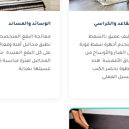
قاعد والكراسي
الوسائد والمساند
يف عميق بالشفط:
معالجة البقع المتخصص
خدم أجهزة شفط قوية
نطبق محاليل آمنة وفعال
 الغبار والأوساخ من
على كل البقع العنيدة. نت
اق الأقمشة. هذه
المحاليل لفترة مناسبة ق
طوة تحضر الكنب
غسيلها بعناية.
سيل الفعلي.