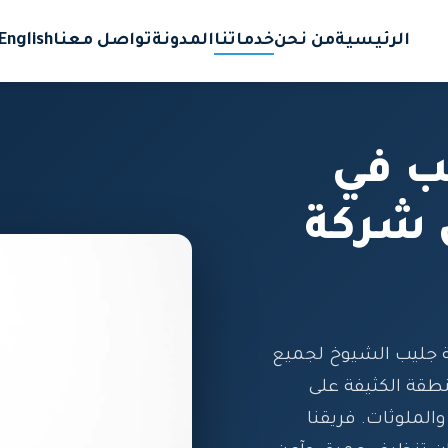
الرئيسية
من نحن
خدماتنا
المدونة
تواصل معنا
English
ب في
 شركة
جليب الشيوخ لجميع
طقة الكثيفة على
والملوثات. فريقنا