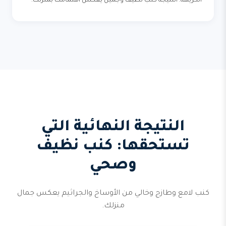
الكريهة. النتيجة كنب نظيف وجميل يعكس اهتمامك بمنزلك.
النتيجة النهائية التي
تستحقها: كنب نظيف
وصحي
كنب لامع وطازج وخالي من الأوساخ والجراثيم يعكس جمال
منزلك.