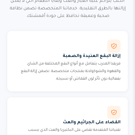
الكنب يتراكم عليه الغبار والعث وبقايا الطعام التي لا يمكن
إزالتها بالطرق التقليدية. خدماتنا المتخصصة تضمن نظافة
صحية وعميقة تحافظ على جودة أقمشتك.
إزالة البقع العنيدة والصعبة
فريقنا المدرب يتعامل مع أنواع البقع المختلفة من الشاي
والقهوة والشوكولاتة بمنتجات متخصصة. نضمن إزالة البقع
بفعالية دون تأثر لون القماش أو نسيجه.
القضاء على الجراثيم والعث
تقنياتنا المتقدمة تقضي على البكتيريا والعث الذي يسبب