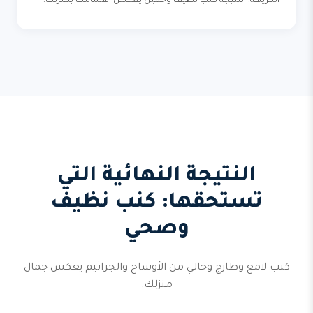
الكريهة. النتيجة كنب نظيف وجميل يعكس اهتمامك بمنزلك.
النتيجة النهائية التي
تستحقها: كنب نظيف
وصحي
كنب لامع وطازج وخالي من الأوساخ والجراثيم يعكس جمال
منزلك.