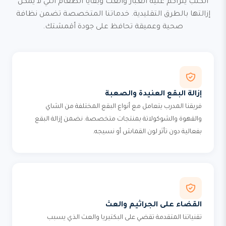
الكنب يتراكم عليه الغبار والعث وبقايا الطعام التي لا يمكن
إزالتها بالطرق التقليدية. خدماتنا المتخصصة تضمن نظافة
صحية وعميقة تحافظ على جودة أقمشتك.
إزالة البقع العنيدة والصعبة
فريقنا المدرب يتعامل مع أنواع البقع المختلفة من الشاي
والقهوة والشوكولاتة بمنتجات متخصصة. نضمن إزالة البقع
بفعالية دون تأثر لون القماش أو نسيجه.
القضاء على الجراثيم والعث
تقنياتنا المتقدمة تقضي على البكتيريا والعث الذي يسبب