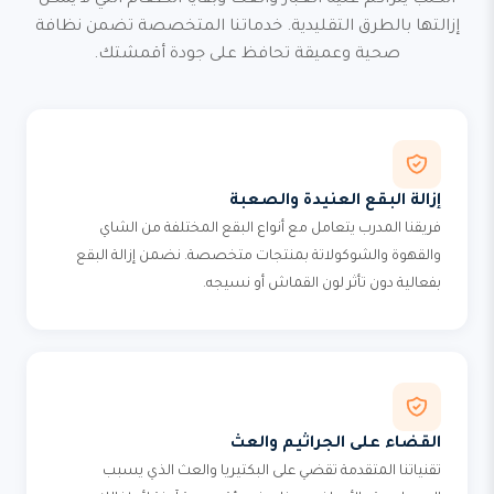
الكنب يتراكم عليه الغبار والعث وبقايا الطعام التي لا يمكن
إزالتها بالطرق التقليدية. خدماتنا المتخصصة تضمن نظافة
صحية وعميقة تحافظ على جودة أقمشتك.
إزالة البقع العنيدة والصعبة
فريقنا المدرب يتعامل مع أنواع البقع المختلفة من الشاي
والقهوة والشوكولاتة بمنتجات متخصصة. نضمن إزالة البقع
بفعالية دون تأثر لون القماش أو نسيجه.
القضاء على الجراثيم والعث
تقنياتنا المتقدمة تقضي على البكتيريا والعث الذي يسبب