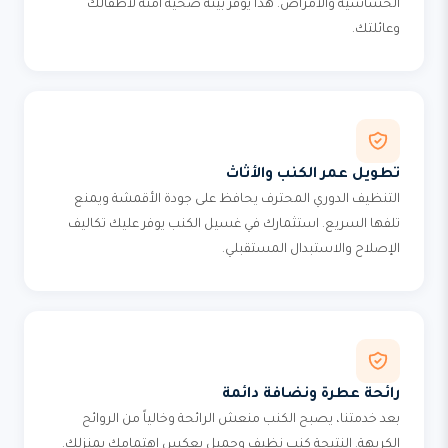
الحساسية والأمراض. هذا يوفر بيئة صحية آمنة لأطفالك
وعائلتك.
تطويل عمر الكنب والأثاث
التنظيف الدوري المحترف يحافظ على جودة الأقمشة ويمنع
تلفها السريع. استثمارك في غسيل الكنب يوفر عليك تكاليف
الإصلاح والاستبدال المستقبلي.
رائحة عطرة ونضافة دائمة
بعد خدمتنا، يصبح الكنب منعش الرائحة وخالياً من الروائح
الكريهة. النتيجة كنب نظيف وجميل يعكس اهتمامك بمنزلك.