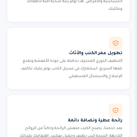
الحساسية والأمراض. هذا يوفر بيئة صحية آمنة لأطفالك
وعائلتك.
تطويل عمر الكنب والأثاث
التنظيف الدوري المحترف يحافظ على جودة الأقمشة ويمنع
تلفها السريع. استثمارك في غسيل الكنب يوفر عليك تكاليف
الإصلاح والاستبدال المستقبلي.
رائحة عطرة ونضافة دائمة
بعد خدمتنا، يصبح الكنب منعش الرائحة وخالياً من الروائح
الكريهة. النتيجة كنب نظيف وجميل يعكس اهتمامك بمنزلك.