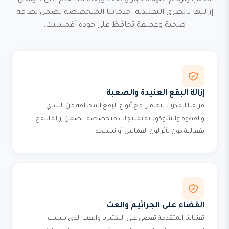
الكنب يتراكم عليه الغبار والعث وبقايا الطعام التي لا يمكن
إزالتها بالطرق التقليدية. خدماتنا المتخصصة تضمن نظافة
صحية وعميقة تحافظ على جودة أقمشتك.
إزالة البقع العنيدة والصعبة
فريقنا المدرب يتعامل مع أنواع البقع المختلفة من الشاي
والقهوة والشوكولاتة بمنتجات متخصصة. نضمن إزالة البقع
بفعالية دون تأثر لون القماش أو نسيجه.
القضاء على الجراثيم والعث
تقنياتنا المتقدمة تقضي على البكتيريا والعث الذي يسبب