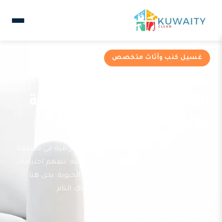
غسيل كنب وأثاث متخصص
خدمات غسيل كنب في
العارضية مخازن من شركة
كويتي كلين
تقدم كويتي كلين خدمات غسيل الكنب الاحترافية في منطقة
العارضية مخازن بفريق متدرب وأدوات حديثة. نتفهم احتياجات
سكان هذه المنطقة الصناعية والتجارية الحيوية. نحن هنا
لتنظيف أثاثك بكفاءة عالية وضمان رضاك التام.
تقييم عملائنا 4.9 نجوم مع Google