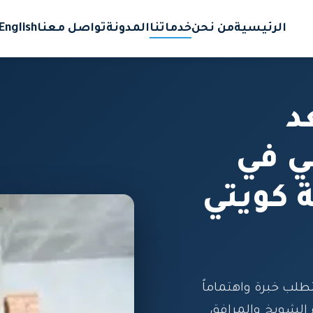
الرئيسية
من نحن
خدماتنا
المدونة
تواصل معنا
English
د
ي في
 كويتي
لب خبرة واهتماماً
 الشويخ والمرافق