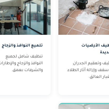
يف الأرضيات
تلميع النوافذ والزجاج
ديدة
تنظيف شامل لجميع
يف وتعقيم الجدران
النوافذ والزجاج والإطارا
سقف وإزالة آثار الطلاء
والشرفات بعمق.
بار العالق.