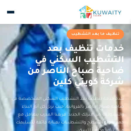
تنظيف ما بعد التشطيب
خدمات تنظيف بعد
التشطيب السكني في
ضاحية صباح الناصر من
شركة كويتي كلين
نقدم خدمة تنظيف بعد التشطيب السكني المتخصصة في
ضاحية صباح الناصر بالفروانية، حيث نزيل كل آثار البناء
والتشطيب من منزلك الجديد. فريقنا المدرب يتعامل مع
جميع أنواع الأسطح والتشطيبات بعناية فائقة لتسليمك
منزلاً براقاً وجاهزاً للسكن.