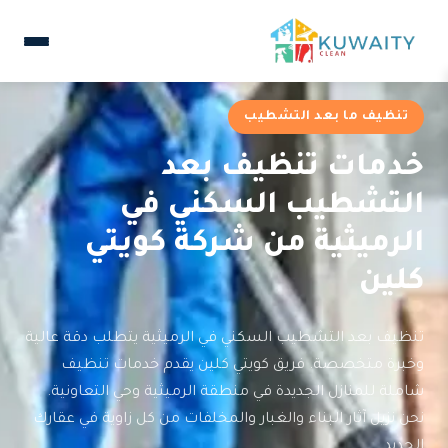
تنظيف ما بعد التشطيب
خدمات تنظيف بعد
التشطيب السكني في
الرميثية من شركة كويتي
كلين
تنظيف بعد التشطيب السكني في الرميثية يتطلب دقة عالية
وخبرة متخصصة. فريق كويتي كلين يقدم خدمات تنظيف
شاملة للمنازل الجديدة في منطقة الرميثية وحي التعاونية.
نحن نزيل آثار البناء والغبار والمخلفات من كل زاوية في عقارك
الجديد.