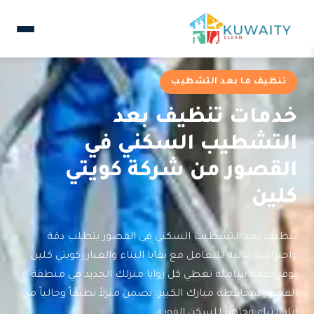
تنظيف ما بعد التشطيب
خدمات تنظيف بعد
التشطيب السكني في
القصور من شركة كويتي
كلين
تنظيف بعد التشطيب السكني في القصور يتطلب دقة
واحترافية عالية للتعامل مع بقايا البناء والغبار. كويتي كلين
توفر خدمة شاملة تغطي كل زوايا منزلك الجديد في منطقة
القصور بمحافظة مبارك الكبير. نضمن منزلاً نظيفاً وخالياً من
آثار البناء وجاهزاً للسكن الفوري.