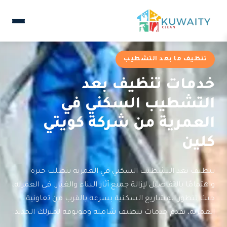
تنظيف ما بعد التشطيب
خدمات تنظيف بعد
التشطيب السكني في
العمرية من شركة كويتي
كلين
تنظيف بعد التشطيب السكني في العمرية يتطلب خبرة
واهتمامًا بالتفاصيل لإزالة جميع آثار البناء والغبار. في العمرية،
حيث تتطور المشاريع السكنية بسرعة بالقرب من تعاونية
العمرية، نقدم خدمات تنظيف شاملة وموثوقة لمنزلك الجديد.