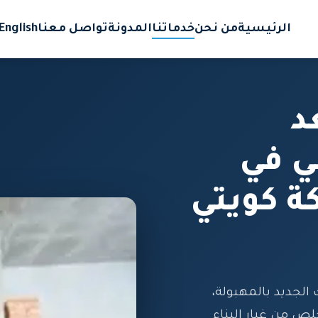
الرئيسية
من نحن
خدماتنا
المدونة
تواصل معنا
English
د
ي في
ة كويتي
الجديد بالمهبولة،
لص من غبار البناء