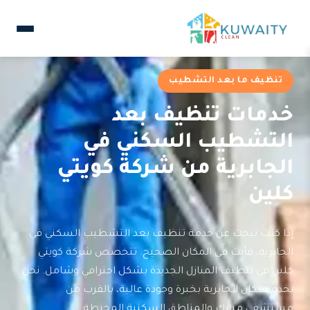
تنظيف ما بعد التشطيب
خدمات تنظيف بعد
التشطيب السكني في
الجابرية من شركة كويتي
كلين
إذا كنت تبحث عن خدمة تنظيف بعد التشطيب السكني في
الجابرية، فأنت في المكان الصحيح. تتخصص شركة كويتي
كلين في تنظيف المنازل الجديدة بشكل احترافي وشامل. نحن
نخدم سكان الجابرية بخبرة وجودة عالية، بالقرب من
مستشفى مبارك والمناطق السكنية المحيطة.