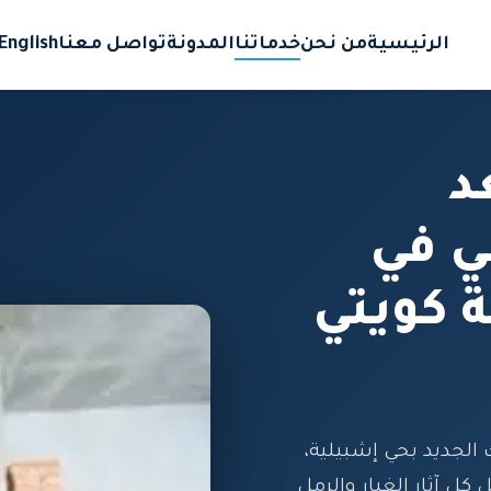
الرئيسية
من نحن
خدماتنا
المدونة
تواصل معنا
English
د
ي في
 كويتي
الجديد بحي إشبيلية،
كل آثار الغبار والرمل