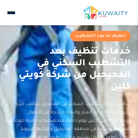
تنظيف ما بعد التشطيب
خدمات تنظيف بعد
التشطيب السكني في
الفحيحيل من شركة كويتي
كلين
تنظيف بعد التشطيب السكني في الفحيحيل يتطلب خبرة
وحرفية عالية لإزالة الغبار والبقايا الناتجة عن الأعمال
الإنشائية. كويتي كلين توفر خدمة متخصصة وشاملة للوحدات
السكنية الجديدة في منطقة الفحيحيل وحواليها. فريقنا
المدرب يعمل بدقة لتسليم منزلك نظيفاً وجاهزاً للعيش.