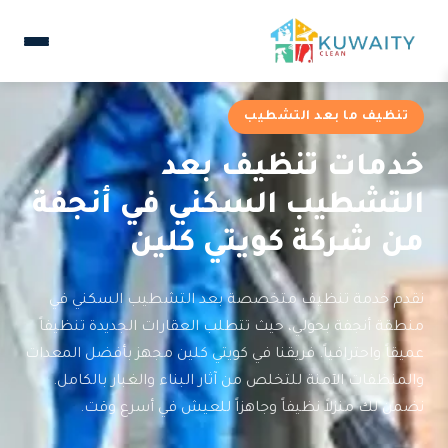
تنظيف ما بعد التشطيب
خدمات تنظيف بعد
التشطيب السكني في أنجفة
من شركة كويتي كلين
نقدم خدمة تنظيف متخصصة بعد التشطيب السكني في
منطقة أنجفة بحولي، حيث تتطلب العقارات الجديدة تنظيفاً
عميقاً واحترافياً. فريقنا في كويتي كلين مجهز بأفضل المعدات
والمنظفات الآمنة للتخلص من آثار البناء والغبار بالكامل.
نضمن لك منزلاً نظيفاً وجاهزاً للعيش في أسرع وقت.