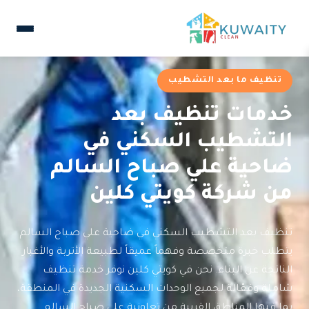
تنظيف ما بعد التشطيب
خدمات تنظيف بعد
التشطيب السكني في
ضاحية علي صباح السالم
من شركة كويتي كلين
تنظيف بعد التشطيب السكني في ضاحية علي صباح السالم
يتطلب خبرة متخصصة وفهماً عميقاً لطبيعة الأتربة والأغبار
الناتجة عن البناء. نحن في كويتي كلين نوفر خدمة تنظيف
شاملة وفعّالة لجميع الوحدات السكنية الجديدة في المنطقة،
بما فيها المناطق القريبة من تعاونية علي صباح السالم.