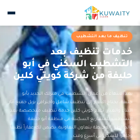
تنظيف ما بعد التشطيب
خدمات تنظيف بعد
التشطيب السكني في أبو
حليفة من شركة كويتي كلين
بعد الانتهاء من أعمال التشطيب في منزلك الجديد بأبو
حليفة، يحتاج العقار إلى تنظيف شامل واحترافي يزيل جميع آثار
البناء والغبار. تقدم كويتي كلين خدمة تنظيف متخصصة بعد
التشطيب للمشاريع السكنية في منطقة أبو حليفة
والمناطق المحيطة بتعاون التعاونية. نضمن لك عقاراً نظيفاً
وجاهزاً للسكن في أسرع وقت.