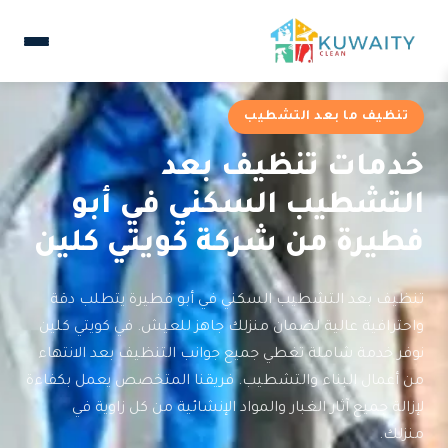
تنظيف ما بعد التشطيب
خدمات تنظيف بعد
التشطيب السكني في أبو
فطيرة من شركة كويتي كلين
تنظيف بعد التشطيب السكني في أبو فطيرة يتطلب دقة
واحترافية عالية لضمان منزلك جاهز للعيش. في كويتي كلين
نوفر خدمة شاملة تغطي جميع جوانب التنظيف بعد الانتهاء
من أعمال البناء والتشطيب. فريقنا المتخصص يعمل بكفاءة
لإزالة جميع آثار الغبار والمواد الإنشائية من كل زاوية في
منزلك.