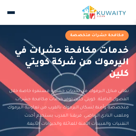
مكافحة حشرات متخصصة
خدمات مكافحة حشرات في
اليرموك من شركة كويتي
كلين
تعاني منازل اليرموك من تحديات حشرية مستمرة خاصة خلال
الفصول الدافئة. كويتي كلين توفر خدمات مكافحة حشرات
متخصصة وآمنة لسكان اليرموك بالقرب من تعاونية اليرموك
وملعب النادي الرياضي. فريقنا المدرب يستخدم أحدث
التقنيات والمبيدات الآمنة للعائلة والحيوانات الأليفة.