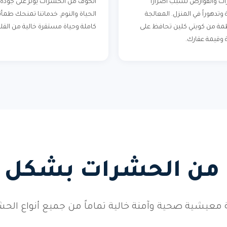
ت والقوارض تسبب أضراراً
الخوف من الحشرات يؤثر على جودة
وتدهوراً في المنزل. المعالجة
الحياة والنوم. خدماتنا تمنحك طمأن
مة من كويتي كلين تحافظ على
كاملة وحياة مستقرة خالية من القل
وقيمة عقارك.
 من الحشرات بشكل د
 معيشية صحية وآمنة خالية تماماً من جميع أنواع الحش