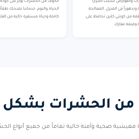
ت والقوارض تسبب أضراراً
الخوف من الحشرات يؤثر على جودة
وتدهوراً في المنزل. المعالجة
الحياة والنوم. خدماتنا تمنحك طمأن
مة من كويتي كلين تحافظ على
كاملة وحياة مستقرة خالية من القل
وقيمة عقارك.
 من الحشرات بشكل د
 معيشية صحية وآمنة خالية تماماً من جميع أنواع الحش