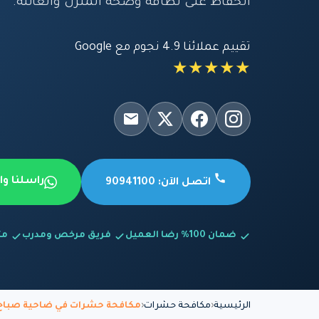
الحفاظ على نظافة وصحة المنزل والعائلة.
تقييم عملائنا 4.9 نجوم مع Google
★★★★★
راسلنا و
اتصل الآن: 90941100
ضمان 100% رضا العميل
فريق مرخص ومدرب
متاح
الرئيسية
مكافحة حشرات
مكافحة حشرات في ضاحية صباح 