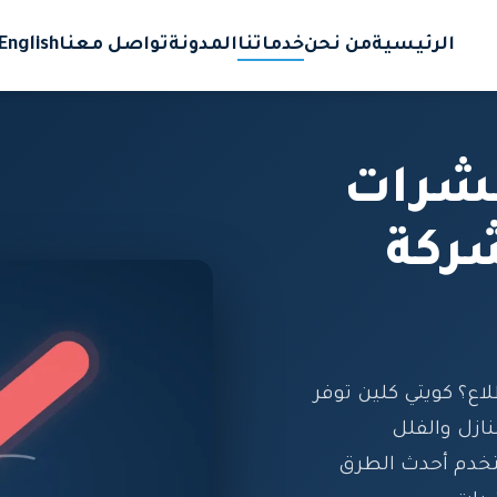
الرئيسية
من نحن
خدماتنا
المدونة
تواصل معنا
English
حشرات
ركة
؟ كويتي كلين توفر
زل والفلل
تخدم أحدث الطرق