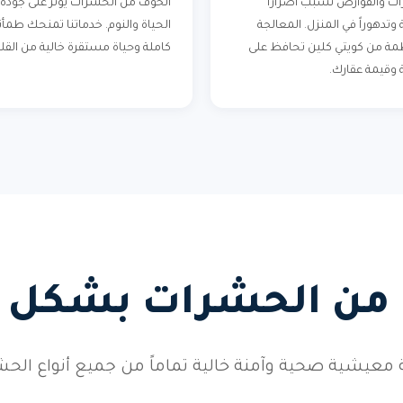
ت والقوارض تسبب أضراراً
الخوف من الحشرات يؤثر على جودة
وتدهوراً في المنزل. المعالجة
الحياة والنوم. خدماتنا تمنحك طمأن
مة من كويتي كلين تحافظ على
كاملة وحياة مستقرة خالية من القل
وقيمة عقارك.
 من الحشرات بشكل د
 معيشية صحية وآمنة خالية تماماً من جميع أنواع الحش