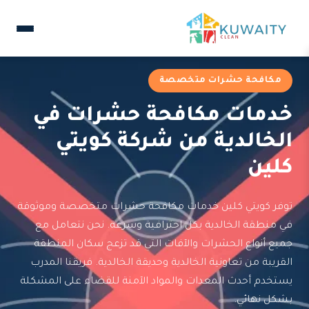
مكافحة حشرات متخصصة
خدمات مكافحة حشرات في
الخالدية من شركة كويتي
كلين
توفر كويتي كلين خدمات مكافحة حشرات متخصصة وموثوقة
في منطقة الخالدية بكل احترافية وسرعة. نحن نتعامل مع
جميع أنواع الحشرات والآفات التي قد تزعج سكان المنطقة
القريبة من تعاونية الخالدية وحديقة الخالدية. فريقنا المدرب
يستخدم أحدث المعدات والمواد الآمنة للقضاء على المشكلة
بشكل نهائي.