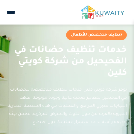
تنظيف متخصص للأطفال
خدمات تنظيف حضانات في
الفحيحيل من شركة كويتي
كلين
توفر شركة كويتي كلين خدمات تنظيف متخصصة للحضانات
في الفحيحيل بمعايير صحية عالية وجودة موثوقة. نفهم
احتياجات مديري المرافق والعمليات في هذه المنطقة التجارية
الحيوية بالقرب من مول الكوت والأسواق المركزية. نضمن بيئة
نظيفة وآمنة تدعم استمرار عملياتك دون انقطاع.