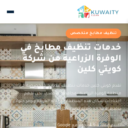
تنظيف مطابخ متخصص
خدمات تنظيف مطابخ في
الوفرة الزراعية من شركة
كويتي كلين
تقدم كويتي كلين خدمات تنظيف مطابخ متخصصة في
منطقة الوفرة الزراعية بمحافظة الأحمدي. نحن نفهم
احتياجات سكان هذه المنطقة الزراعية الفريدة ونوفر حلولاً
تنظيفية فعالة وآمنة تناسب كل منزل.
تقييم عملائنا 4.9 نجوم مع Google