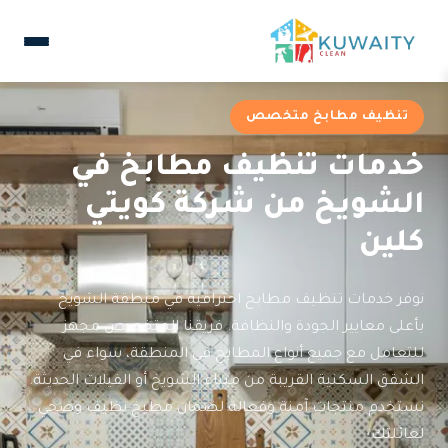
تنظيف مطابخ متخصص
خدمات تنظيف مطابخ في
الشويخ من شركة كويتي
كلين
نوفر خدمات تنظيف مطابخ احترافية في منطقة الشويخ
بأعلى معايير الجودة والنظافة. فريقنا المتخصص مجهز
للتعامل مع جميع أنواع المطابخ في المنطقة، سواء في
الشقق السكنية القريبة من ميناء الشويخ أو الفيلات الحديثة.
نستخدم منتجات آمنة وفعالة لضمان مطبخ نظيف وصحي
لعائلتك.