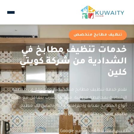
تنظيف مطابخ متخصص
خدمات تنظيف مطابخ في
الشدادية من شركة كويتي
كلين
نقدم خدمة تنظيف مطابخ متخصصة وموثوقة في منطقة
الشدادية بمحافظة فروانية. فريقنا المدرب يتعامل مع جميع
أنواع المطابخ بعناية واحترافية عالية. نضمن لك مطبخ
نظيف وصحي يخلو من الدهون والأوساخ المتراكمة.
تقييم عملائنا 4.9 نجوم مع Google