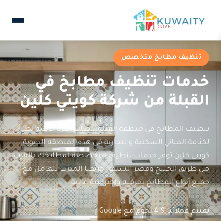
تنظيف مطابخ متخصص
خدمات تنظيف مطابخ في
القبلة من شركة كويتي كلين
تنظيف المطابخ في منطقة القبلة يتطلب خبرة خاصة نظراً
لكثافة المباني السكنية والتجارية في هذه المنطقة الحيوية.
كويتي كلين توفر خدمات تنظيف متخصصة لمطابخك بالقرب
من طريق الخليج وقصر السيف. فريقنا المدرب يتعامل مع
جميع أنواع المطابخ بحرفية واحترافية عالية.
تقييم عملائنا 4.9 نجوم مع Google