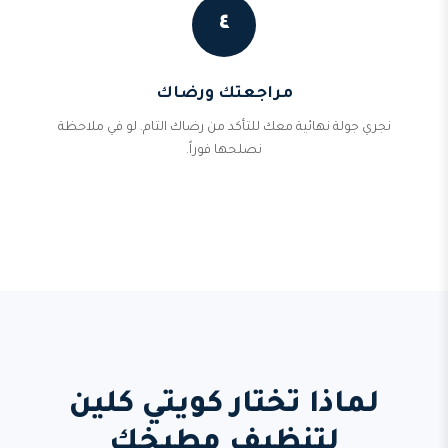
٤
مراجعتك ورضاك
نجري جولة نهائية معك للتأكد من رضاك التام. لو في ملاحظة
نصلحها فوراً.
لماذا تختار كويتي كلين
لتنظيف مطبخك