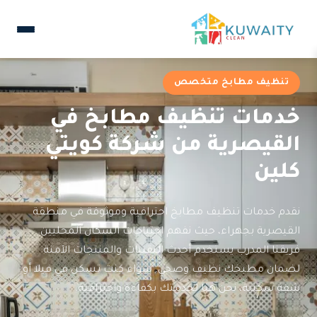
تنظيف مطابخ متخصص
خدمات تنظيف مطابخ في
القيصرية من شركة كويتي
كلين
نقدم خدمات تنظيف مطابخ احترافية وموثوقة في منطقة
القيصرية بجهراء، حيث نفهم احتياجات السكان المحليين.
فريقنا المدرب يستخدم أحدث التقنيات والمنتجات الآمنة
لضمان مطبخك نظيف وصحي. سواء كنت تسكن في فيلا أو
شقة سكنية، نحن هنا لخدمتك بكفاءة واحترافية.