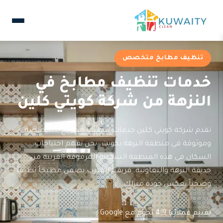
تنظيف مطابخ متخصص
خدمات تنظيف مطابخ في
النزهة من شركة كويتي كلين
تقدم شركة كويتي كلين خدمات تنظيف مطابخ متخصصة
وموثوقة في منطقة النزهة بكويت. نحن نفهم احتياجات
السكان في هذه المنطقة السكنية المرموقة القريبة من
حديقة النزهة والتعاونية. فريقنا المدرب يضمن مطبخاً نظيفاً
وصحياً يعكس جودة منزلك.
تقييم عملائنا 4.9 نجوم مع Google