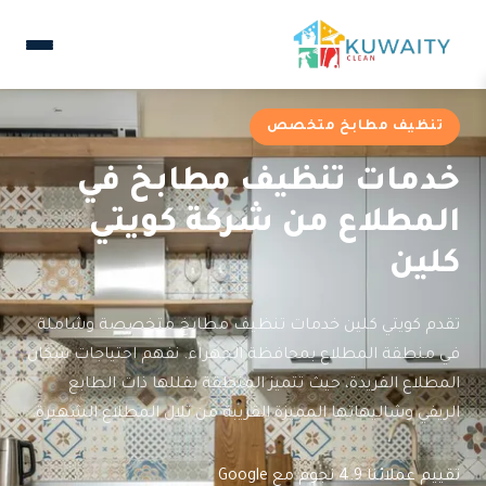
تنظيف مطابخ متخصص
خدمات تنظيف مطابخ في
المطلاع من شركة كويتي
كلين
تقدم كويتي كلين خدمات تنظيف مطابخ متخصصة وشاملة
في منطقة المطلاع بمحافظة الجهراء. نفهم احتياجات سكان
المطلاع الفريدة، حيث تتميز المنطقة بفللها ذات الطابع
الريفي وشاليهاتها المميزة القريبة من تلال المطلاع الشهيرة.
تقييم عملائنا 4.9 نجوم مع Google