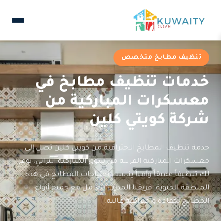
تنظيف مطابخ متخصص
خدمات تنظيف مطابخ في
معسكرات المباركية من
شركة كويتي كلين
خدمة تنظيف المطابخ الاحترافية من كويتي كلين تصل إلى
معسكرات المباركية القريبة من سوق المباركية التراثي. نوفر
لك تنظيفاً عميقاً وآمناً يناسب احتياجات المطابخ في هذه
المنطقة الحيوية. فريقنا المدرب يتعامل مع جميع أنواع
المطابخ بكفاءة واحترافية عالية.