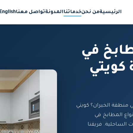
الرئيسية
من نحن
خدماتنا
المدونة
تواصل معنا
English
ابخ في
 كويتي
منطقة الخيران؟ كويتي
اع المطابخ في
 الساحلية. فريقنا