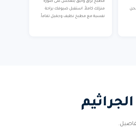
مطبخ براق وأنيق ينعكس على صورة
نحن
منزلك كاملاً. استقبل ضيوفك براحة
نفسية مع مطبخ نظيف وجميل تماماً.
لجراثيم
فاصيل.