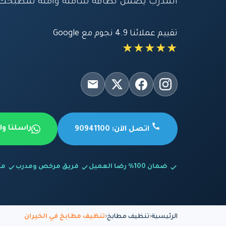
المدرب يضمن نظافة شاملة وآمنة لمطبخك.
تقييم عملائنا 4.9 نجوم مع Google
★★★★★
راسلنا و
اتصل الآن: 90941100
ضمان 100% رضا العميل
فريق مرخص ومدرب
متاح
الرئيسية
تنظيف مطابخ
تنظيف مطابخ في الخيران