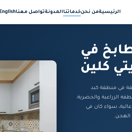
الرئيسية
من نحن
خدماتنا
المدونة
تواصل معنا
English
ابخ في
تي كلين
 في منطقة كبد
قة الزراعية والحضرية.
الية، سواء كان في
 الهجن.