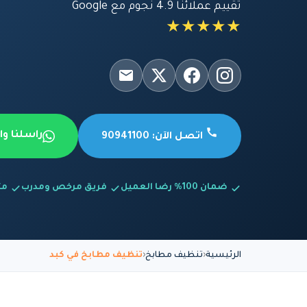
تقييم عملائنا 4.9 نجوم مع Google
★★★★★
راسلنا و
اتصل الآن: 90941100
ضمان 100% رضا العميل
فريق مرخص ومدرب
متاح
الرئيسية
تنظيف مطابخ
تنظيف مطابخ في كبد