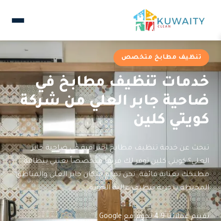
تنظيف مطابخ متخصص
خدمات تنظيف مطابخ في
ضاحية جابر العلي من شركة
كويتي كلين
تبحث عن خدمة تنظيف مطابخ احترافية في ضاحية جابر
العلي؟ كويتي كلين توفر لك فريقاً متخصصاً يعتني بنظافة
مطبخك بعناية فائقة. نحن نخدم سكان جابر العلي والمناطق
المحيطة بتجربة تنظيف عالية الجودة.
تقييم عملائنا 4.9 نجوم مع Google